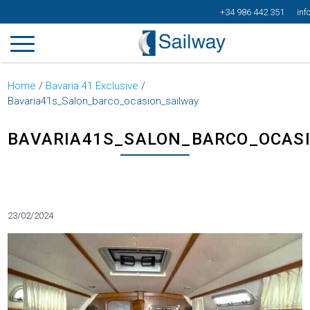
+34 986 442 351
inf
Home
/
Bavaria 41 Exclusive
/
Bavaria41s_Salon_barco_ocasion_sailway
BAVARIA41S_SALON_BARCO_OCAS
Categorías
23/02/2024