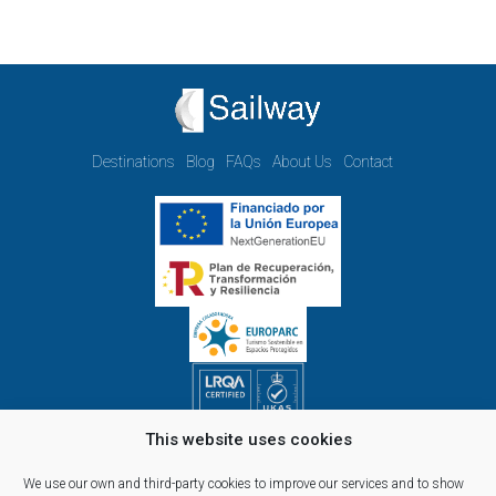
Destinations
Blog
FAQs
About Us
Contact
This website uses cookies
Opening hours Monday to Friday:
09.00h - 14.00h and 15.00h - 18.00h
We use our own and third-party cookies to improve our services and to show